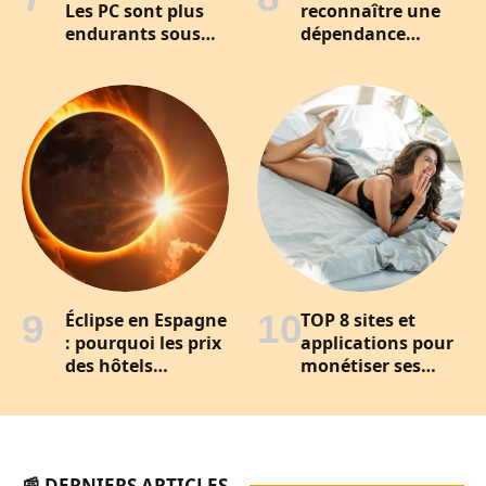
Les PC sont plus
reconnaître une
endurants sous
dépendance
Linux que sous
affective
Windows
silencieuse ?
Éclipse en Espagne
TOP 8 sites et
: pourquoi les prix
applications pour
des hôtels
monétiser ses
s’envolent déjà
photos et vidéos
pour le 12 août ?
sexy
📰 DERNIERS ARTICLES