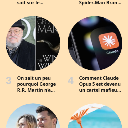
sait sur le
Spider-Man Brand
prochain 007
New Day est le
vrai lancement
caché des X-Men
dans le MCU
On sait un peu
Comment Claude
pourquoi George
Opus 5 est devenu
R.R. Martin n’a
un cartel mafieux
toujours pas
en gérant un
publié la fin de
distributeur
Game of Thrones