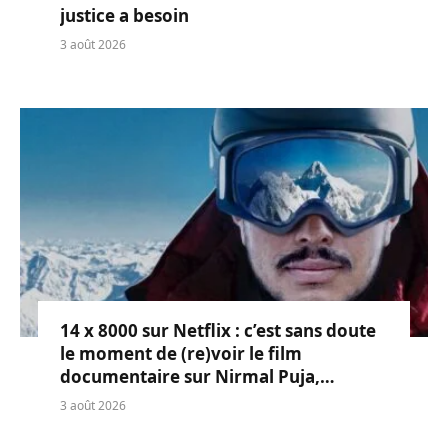
justice a besoin
3 août 2026
14 x 8000 sur Netflix : c’est sans doute
le moment de (re)voir le film
documentaire sur Nirmal Puja,
l’alpiniste décédé
3 août 2026