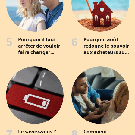
Pourquoi il faut
Pourquoi août
arrêter de vouloir
redonne le pouvoir
faire changer
aux acheteurs sur
l’autre (et se
le marché
changer soi-
immobilier ?
même) pour
sauver son couple
Le saviez-vous ?
Comment