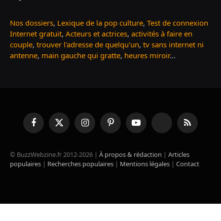
Nos dossiers
,
Lexique de la pop culture
,
Test de connexion
Internet gratuit
,
Acteurs et actrices
,
activités à faire en
couple
,
trouver l'adresse de quelqu'un
,
tv sans internet ni
antenne
,
main gauche qui gratte
,
heures miroir
...
Facebook
X
Instagram
Pinterest
YouTube
TikTok
RSS
(Twitter)
© BuzzWebzine.fr 2012-2026 |
À propos & rédaction
|
Articles
populaires
|
Recherches populaires
|
Mentions légales
|
Contact