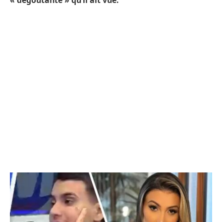
« dégoûtante » qu’il ait vue.