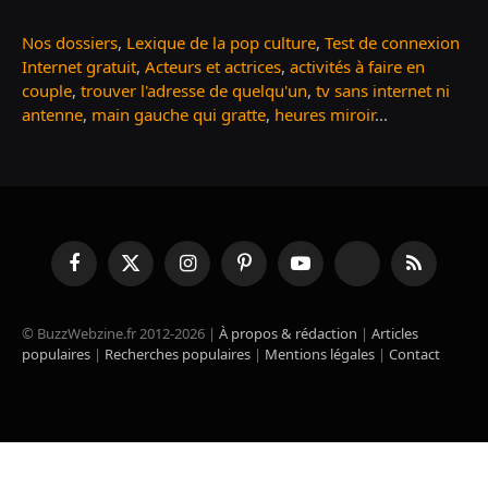
Nos dossiers
,
Lexique de la pop culture
,
Test de connexion
Internet gratuit
,
Acteurs et actrices
,
activités à faire en
couple
,
trouver l'adresse de quelqu'un
,
tv sans internet ni
antenne
,
main gauche qui gratte
,
heures miroir
...
Facebook
X
Instagram
Pinterest
YouTube
TikTok
RSS
(Twitter)
© BuzzWebzine.fr 2012-2026 |
À propos & rédaction
|
Articles
populaires
|
Recherches populaires
|
Mentions légales
|
Contact