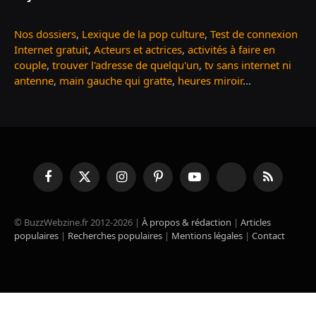
Nos dossiers
,
Lexique de la pop culture
,
Test de connexion
Internet gratuit
,
Acteurs et actrices
,
activités à faire en
couple
,
trouver l'adresse de quelqu'un
,
tv sans internet ni
antenne
,
main gauche qui gratte
,
heures miroir
...
Facebook
X
Instagram
Pinterest
YouTube
TikTok
RSS
(Twitter)
© BuzzWebzine.fr 2012-2026 |
À propos & rédaction
|
Articles
populaires
|
Recherches populaires
|
Mentions légales
|
Contact