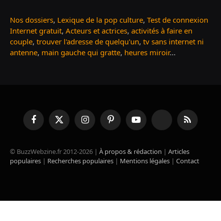
Nos dossiers
,
Lexique de la pop culture
,
Test de connexion
Internet gratuit
,
Acteurs et actrices
,
activités à faire en
couple
,
trouver l'adresse de quelqu'un
,
tv sans internet ni
antenne
,
main gauche qui gratte
,
heures miroir
...
Facebook
X
Instagram
Pinterest
YouTube
TikTok
RSS
(Twitter)
© BuzzWebzine.fr 2012-2026 |
À propos & rédaction
|
Articles
populaires
|
Recherches populaires
|
Mentions légales
|
Contact