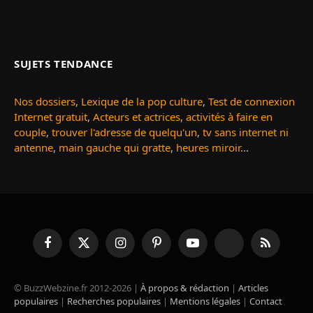
SUJETS TENDANCE
Nos dossiers
,
Lexique de la pop culture
,
Test de connexion
Internet gratuit
,
Acteurs et actrices
,
activités à faire en
couple
,
trouver l'adresse de quelqu'un
,
tv sans internet ni
antenne
,
main gauche qui gratte
,
heures miroir
...
Facebook
X
Instagram
Pinterest
YouTube
TikTok
RSS
(Twitter)
© BuzzWebzine.fr 2012-2026 |
À propos & rédaction
|
Articles
populaires
|
Recherches populaires
|
Mentions légales
|
Contact