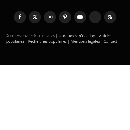
Facebook
X
Instagram
Pinterest
YouTube
TikTok
RSS
(Twitter)
© BuzzWebzine.fr 2012-2026 |
À propos & rédaction
|
Articles
populaires
|
Recherches populaires
|
Mentions légales
|
Contact