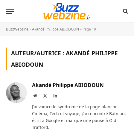
BuzzWebzine
»
Akandé Philippe ABIODOUN
»
Page 19
AUTEUR/AUTRICE :
AKANDÉ PHILIPPE
ABIODOUN
Akandé Philippe ABIODOUN
Site
X
LinkedIn
web
(Twitter)
J'ai vaincu le syndrome de la page blanche.
Cinéma, Tech et voyage, j'ai rencontré Batman,
écrit à Google et marqué une pause à Old
Trafford.