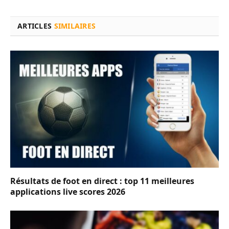
ARTICLES
SIMILAIRES
Résultats de foot en direct : top 11 meilleures
applications live scores 2026