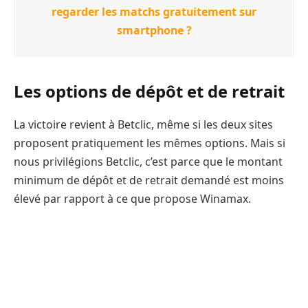
regarder les matchs gratuitement sur
smartphone ?
Les options de dépôt et de retrait
La victoire revient à Betclic, même si les deux sites
proposent pratiquement les mêmes options. Mais si
nous privilégions Betclic, c’est parce que le montant
minimum de dépôt et de retrait demandé est moins
élevé par rapport à ce que propose Winamax.