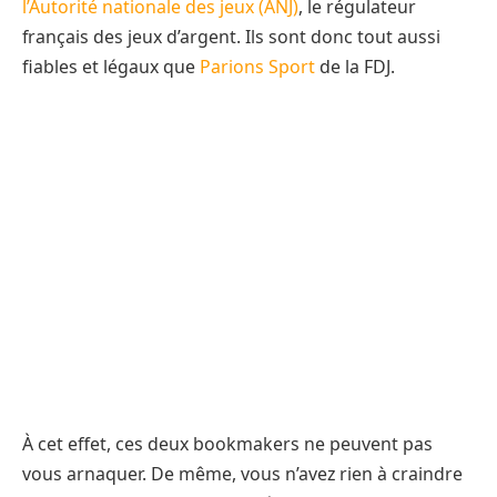
l’Autorité nationale des jeux (ANJ)
, le régulateur
français des jeux d’argent. Ils sont donc tout aussi
fiables et légaux que
Parions Sport
de la FDJ.
À cet effet, ces deux bookmakers ne peuvent pas
vous arnaquer. De même, vous n’avez rien à craindre