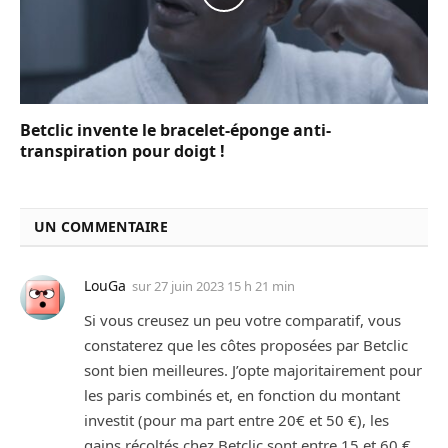
Betclic invente le bracelet-éponge anti-
transpiration pour doigt !
UN COMMENTAIRE
LouGa
sur
27 juin 2023 15 h 21 min
Si vous creusez un peu votre comparatif, vous
constaterez que les côtes proposées par Betclic
sont bien meilleures. J’opte majoritairement pour
les paris combinés et, en fonction du montant
investit (pour ma part entre 20€ et 50 €), les
gains récoltés chez Betclic sont entre 15 et 60 €