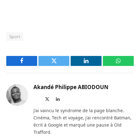
Sport
Facebook
Twitter
LinkedIn
WhatsAp
Akandé Philippe ABIODOUN
Site
X
LinkedIn
web
(Twitter)
J'ai vaincu le syndrome de la page blanche.
Cinéma, Tech et voyage, j'ai rencontré Batman,
écrit à Google et marqué une pause à Old
Trafford.