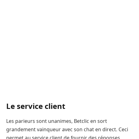
Le service client
Les parieurs sont unanimes, Betclic en sort
grandement vainqueur avec son chat en direct. Ceci
permet au service client de fournir des réponses