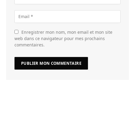
Enregistrer mon nom, mon email et mon site
web dans ce navigateur pour mes prochains
commentaires.