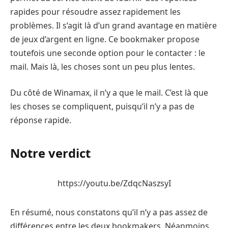
rapides pour résoudre assez rapidement les
problèmes. Il s’agit là d’un grand avantage en matière
de jeux d’argent en ligne. Ce bookmaker propose
toutefois une seconde option pour le contacter : le
mail. Mais là, les choses sont un peu plus lentes.
Du côté de Winamax, il n’y a que le mail. C’est là que
les choses se compliquent, puisqu’il n’y a pas de
réponse rapide.
Notre verdict
https://youtu.be/ZdqcNaszsyI
En résumé, nous constatons qu’il n’y a pas assez de
différences entre les deux bookmakers. Néanmoins,