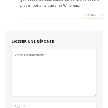
plus importants que chez Winamax.
RÉPONDRE
LAISSER UNE RÉPONSE