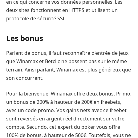
en ce qui concerne vos données personnelles. Les
deux sites fonctionnent en HTTPS et utilisent un
protocole de sécurité SSL.
Les bonus
Parlant de bonus, il faut reconnaître d’entrée de jeux
que Winamax et Betclic ne bossent pas sur le même
terrain. Ainsi parlant, Winamax est plus généreux que
son concurrent.
Pour la bienvenue, Winamax offre deux bonus. Primo,
un bonus de 200% à hauteur de 200€ en freebets,
avec un code promo. Vos gains nets avec ce freebet
sont reversés en argent réel directement sur votre
compte. Secundo, cet expert du poker vous offre
100% de bonus, à hauteur de 500€. Toutefois, vous ne