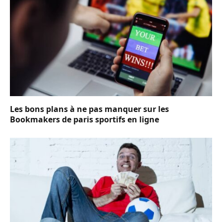
Les bons plans à ne pas manquer sur les
Bookmakers de paris sportifs en ligne