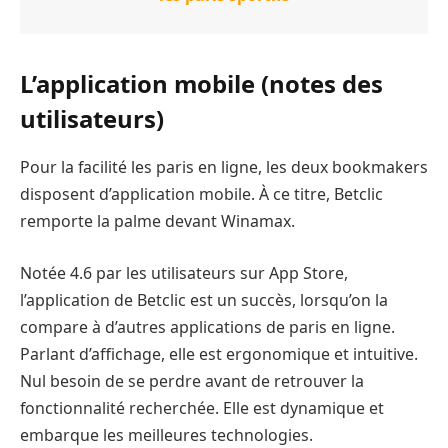
L’application mobile (notes des
utilisateurs)
Pour la facilité les paris en ligne, les deux bookmakers
disposent d’application mobile. À ce titre, Betclic
remporte la palme devant Winamax.
Notée 4.6 par les utilisateurs sur App Store,
l’application de Betclic est un succès, lorsqu’on la
compare à d’autres applications de paris en ligne.
Parlant d’affichage, elle est ergonomique et intuitive.
Nul besoin de se perdre avant de retrouver la
fonctionnalité recherchée. Elle est dynamique et
embarque les meilleures technologies.