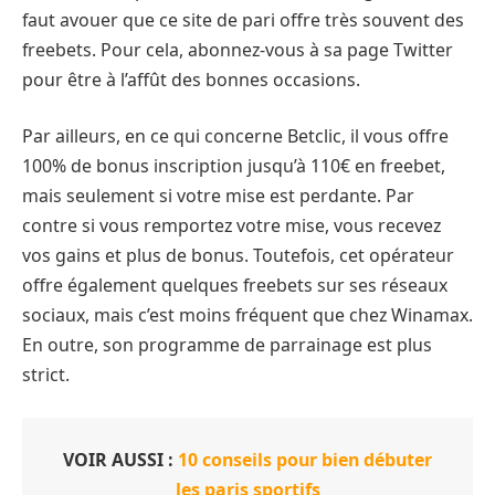
faut avouer que ce site de pari offre très souvent des
freebets. Pour cela, abonnez-vous à sa page Twitter
pour être à l’affût des bonnes occasions.
Par ailleurs, en ce qui concerne Betclic, il vous offre
100% de bonus inscription jusqu’à 110€ en freebet,
mais seulement si votre mise est perdante. Par
contre si vous remportez votre mise, vous recevez
vos gains et plus de bonus. Toutefois, cet opérateur
offre également quelques freebets sur ses réseaux
sociaux, mais c’est moins fréquent que chez Winamax.
En outre, son programme de parrainage est plus
strict.
VOIR AUSSI :
10 conseils pour bien débuter
les paris sportifs