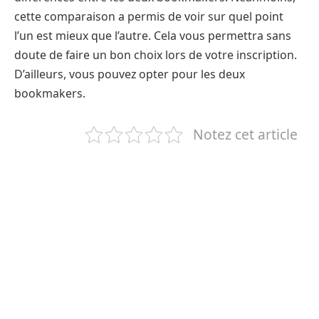
cette comparaison a permis de voir sur quel point
l’un est mieux que l’autre. Cela vous permettra sans
doute de faire un bon choix lors de votre inscription.
D’ailleurs, vous pouvez opter pour les deux
bookmakers.
Notez cet article