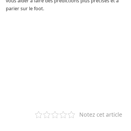
vous aider à faire des prédictions plus précises et à
parier sur le foot.
Notez cet article