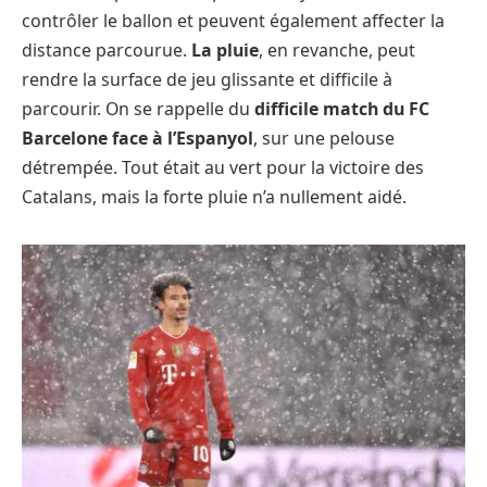
contrôler le ballon et peuvent également affecter la
distance parcourue.
La pluie
, en revanche, peut
rendre la surface de jeu glissante et difficile à
parcourir. On se rappelle du
difficile match du FC
Barcelone face à l’Espanyol
, sur une pelouse
détrempée. Tout était au vert pour la victoire des
Catalans, mais la forte pluie n’a nullement aidé.