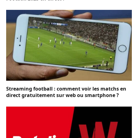
Streaming football : comment voir les matchs en
direct gratuitement sur web ou smartphone ?