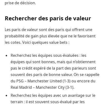
prise de décision.
Rechercher des paris de valeur
Les paris de valeur sont des paris qui offrent une
probabilité de gain plus élevée que ne le favorisent
les cotes. Voici quelques value bets :
Recherchez les équipes sous-évaluées : les
équipes qui sont bonnes, mais qui n’obtiennent
pas le crédit espéré de la part des parieurs sont
souvent des paris de bonne valeur. On se rappelle
du PSG – Manchester United (1-3) ou encore du
Real Madrid – Manchester City (3-1).
Recherchez les équipes avec un avantage sur le
terrain : il est souvent sous-évalué par les