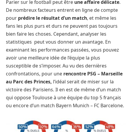
Parier sur le football peut être
une affaire délicate
.
De nombreux facteurs entrent en ligne de compte
pour
prédire le résultat d’un match
, et même les
fans les plus purs et durs ne peuvent pas toujours
bien faire les choses. Cependant, analyser les
statistiques peut vous donner un avantage. En
examinant les performances passées, vous pouvez
avoir une meilleure idée de l’équipe la plus
susceptible de s’imposer. Au vu des dernières
confrontations, pour une
rencontre PSG – Marseille
au Parc des Princes,
l’idéal serait de miser sur la
victoire des Parisiens. Il en est de même d’un match
qui oppose Toulouse à une équipe du top 5 français
ou encore d’un match Bayern Munich – FC Barcelone.