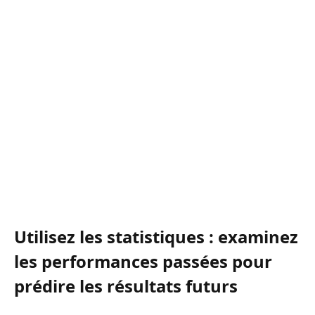
Utilisez les statistiques : examinez
les performances passées pour
prédire les résultats futurs