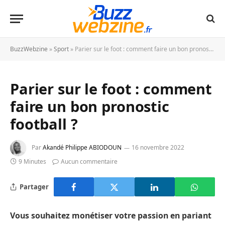
BuzzWebzine
»
Sport
»
Parier sur le foot : comment faire un bon pronostic football ?
Parier sur le foot : comment
faire un bon pronostic
football ?
Par
Akandé Philippe ABIODOUN
16 novembre 2022
9 Minutes
Aucun commentaire
Partager
Vous souhaitez monétiser votre passion en pariant