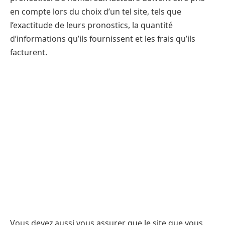
en compte lors du choix d’un tel site, tels que
l’exactitude de leurs pronostics, la quantité
d’informations qu’ils fournissent et les frais qu’ils
facturent.
Vous devez aussi vous assurer que le site que vous