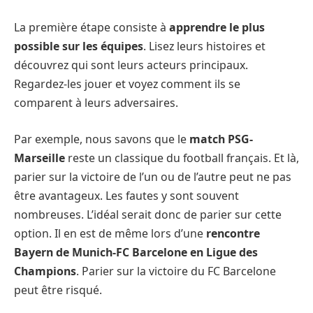
La première étape consiste à
apprendre le plus
possible sur les équipes
. Lisez leurs histoires et
découvrez qui sont leurs acteurs principaux.
Regardez-les jouer et voyez comment ils se
comparent à leurs adversaires.
Par exemple, nous savons que le
match PSG-
Marseille
reste un classique du football français. Et là,
parier sur la victoire de l’un ou de l’autre peut ne pas
être avantageux. Les fautes y sont souvent
nombreuses. L’idéal serait donc de parier sur cette
option. Il en est de même lors d’une
rencontre
Bayern de Munich-FC Barcelone en Ligue des
Champions
. Parier sur la victoire du FC Barcelone
peut être risqué.