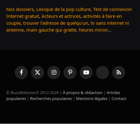
Nos dossiers
,
Lexique de la pop culture
,
Test de connexion
Internet gratuit
,
Acteurs et actrices
,
activités à faire en
couple
,
trouver l'adresse de quelqu'un
,
tv sans internet ni
antenne
,
main gauche qui gratte
,
heures miroir
...
Facebook
X
Instagram
Pinterest
YouTube
TikTok
RSS
(Twitter)
© BuzzWebzine.fr 2012-2026 |
À propos & rédaction
|
Articles
populaires
|
Recherches populaires
|
Mentions légales
|
Contact