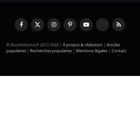
Facebook
X
Instagram
Pinterest
YouTube
TikTok
RSS
(Twitter)
© BuzzWebzine.fr 2012-2026 |
À propos & rédaction
|
Articles
populaires
|
Recherches populaires
|
Mentions légales
|
Contact