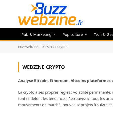
Pub & Marketing
Pop culture
Tech & Ge
BuzzWebzine
»
Dossiers
»
Crypto
WEBZINE
CRYPTO
Analyse Bitcoin, Ethereum, Altcoins plateformes 
La crypto a ses propres règles : volatilité permanent
font et défont les tendances. Retrouvez ici tous les a
mouvements de marché, nouveaux projets à suivre et co