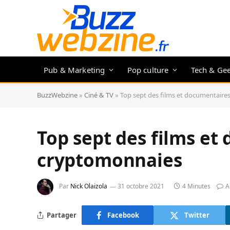
Pub & Marketing
Pop culture
Tech & Ge
BuzzWebzine
»
Ciné & TV
»
Top sept des films et documentaire
Top sept des films et
cryptomonnaies
Par
Nick Olaizola
31 octobre 2021
4 Minutes
A
Partager
Facebook
Twitter