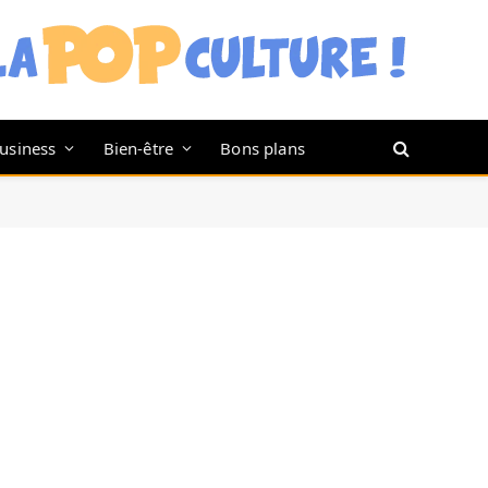
usiness
Bien-être
Bons plans