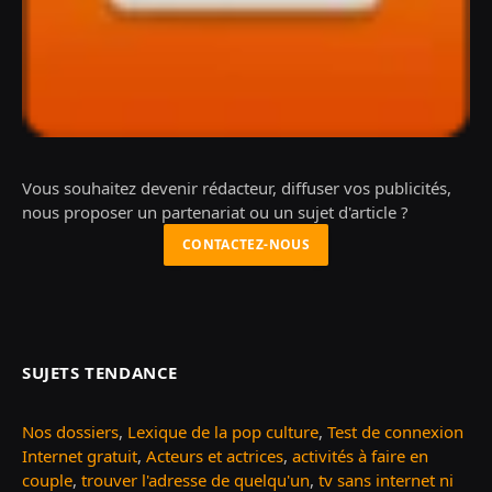
Vous souhaitez devenir rédacteur, diffuser vos publicités,
nous proposer un partenariat ou un sujet d'article ?
CONTACTEZ-NOUS
SUJETS TENDANCE
Nos dossiers
,
Lexique de la pop culture
,
Test de connexion
Internet gratuit
,
Acteurs et actrices
,
activités à faire en
couple
,
trouver l'adresse de quelqu'un
,
tv sans internet ni