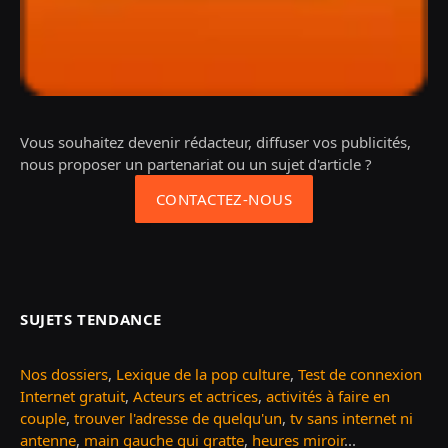
Vous souhaitez devenir rédacteur, diffuser vos publicités,
nous proposer un partenariat ou un sujet d'article ?
CONTACTEZ-NOUS
SUJETS TENDANCE
Nos dossiers
,
Lexique de la pop culture
,
Test de connexion
Internet gratuit
,
Acteurs et actrices
,
activités à faire en
couple
,
trouver l'adresse de quelqu'un
,
tv sans internet ni
antenne
,
main gauche qui gratte
,
heures miroir
...