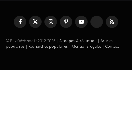
Facebook
X
Instagram
Pinterest
YouTube
TikTok
RSS
(Twitter)
© BuzzWebzine.fr 2012-2026 |
À propos & rédaction
|
Articles
populaires
|
Recherches populaires
|
Mentions légales
|
Contact