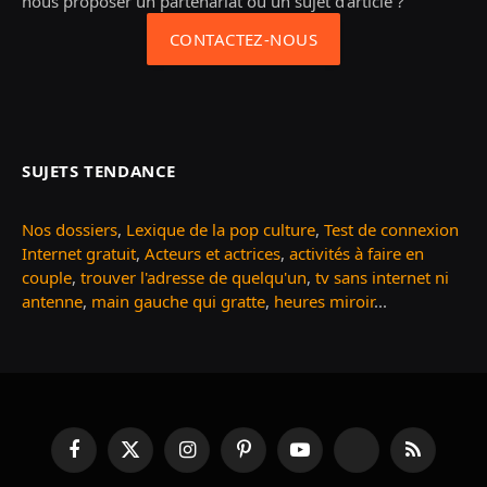
nous proposer un partenariat ou un sujet d'article ?
CONTACTEZ-NOUS
SUJETS TENDANCE
Nos dossiers
,
Lexique de la pop culture
,
Test de connexion
Internet gratuit
,
Acteurs et actrices
,
activités à faire en
couple
,
trouver l'adresse de quelqu'un
,
tv sans internet ni
antenne
,
main gauche qui gratte
,
heures miroir
...
Facebook
X
Instagram
Pinterest
YouTube
TikTok
RSS
(Twitter)