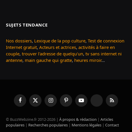
SUJETS TENDANCE
Nos dossiers
,
Lexique de la pop culture
,
Test de connexion
Internet gratuit
,
Acteurs et actrices
,
activités à faire en
couple
,
trouver l'adresse de quelqu'un
,
tv sans internet ni
antenne
,
main gauche qui gratte
,
heures miroir
...
Facebook
X
Instagram
Pinterest
YouTube
TikTok
RSS
(Twitter)
© BuzzWebzine.fr 2012-2026 |
À propos & rédaction
|
Articles
populaires
|
Recherches populaires
|
Mentions légales
|
Contact