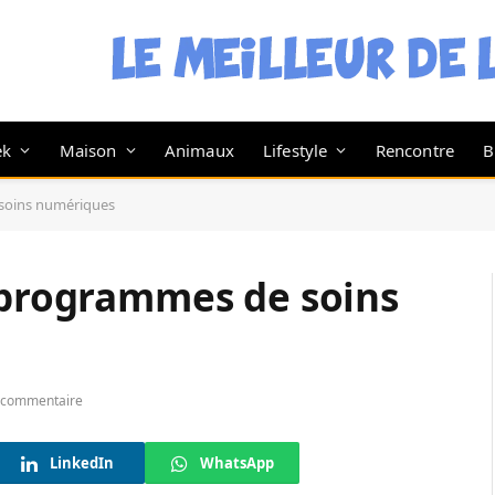
ek
Maison
Animaux
Lifestyle
Rencontre
B
 soins numériques
s programmes de soins
 commentaire
LinkedIn
WhatsApp