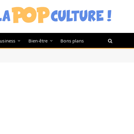
usiness
Bien-être
Bons plans