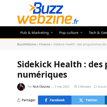
Pub & Marketing
Pop culture
Tech & Ge
BuzzWebzine
»
Finance
»
Sidekick Health : des programmes de
Sidekick Health : de
numériques
Par
Nick Olaizola
5 mai 2022
3 Minutes
Aucun
Partager
Facebook
Twitter