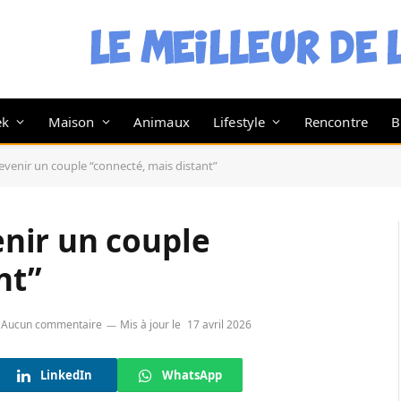
ek
Maison
Animaux
Lifestyle
Rencontre
B
enir un couple “connecté, mais distant”
nir un couple
nt”
Aucun commentaire
Mis à jour le
17 avril 2026
LinkedIn
WhatsApp