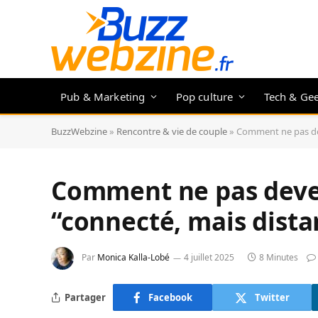
Pub & Marketing
Pop culture
Tech & Ge
BuzzWebzine
»
Rencontre & vie de couple
»
Comment ne pas dev
Comment ne pas deve
“connecté, mais dista
Par
Monica Kalla-Lobé
4 juillet 2025
8 Minutes
Partager
Facebook
Twitter