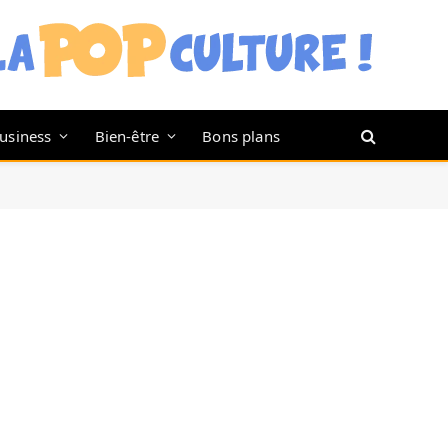
usiness
Bien-être
Bons plans