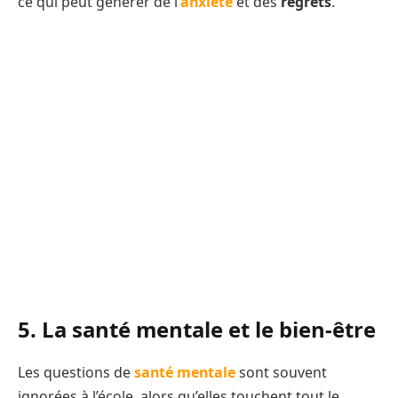
ce qui peut générer de l’
anxiété
et des
regrets
.
5. La santé mentale et le bien-être
Les questions de
santé mentale
sont souvent
ignorées à l’école, alors qu’elles touchent tout le