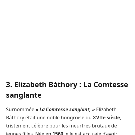
3. Elizabeth Báthory : La Comtesse
sanglante
Surnommée
« La Comtesse sanglant, »
Elizabeth
Báthory était une noble hongroise du
XVIIe siècle
,
tristement célèbre pour les meurtres brutaux de
jeunes filles. Née en
1560
, elle est accusée d’avoir