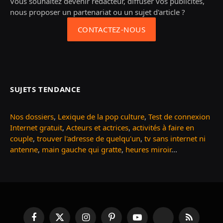
Vous souhaitez devenir rédacteur, diffuser vos publicités,
nous proposer un partenariat ou un sujet d'article ?
CONTACTEZ-NOUS
SUJETS TENDANCE
Nos dossiers
,
Lexique de la pop culture
,
Test de connexion
Internet gratuit
,
Acteurs et actrices
,
activités à faire en
couple
,
trouver l'adresse de quelqu'un
,
tv sans internet ni
antenne
,
main gauche qui gratte
,
heures miroir
...
Facebook
X
Instagram
Pinterest
YouTube
TikTok
RSS