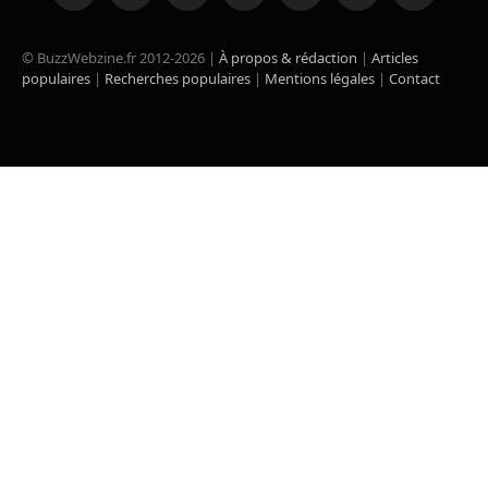
(Twitter)
© BuzzWebzine.fr 2012-2026 |
À propos & rédaction
|
Articles
populaires
|
Recherches populaires
|
Mentions légales
|
Contact