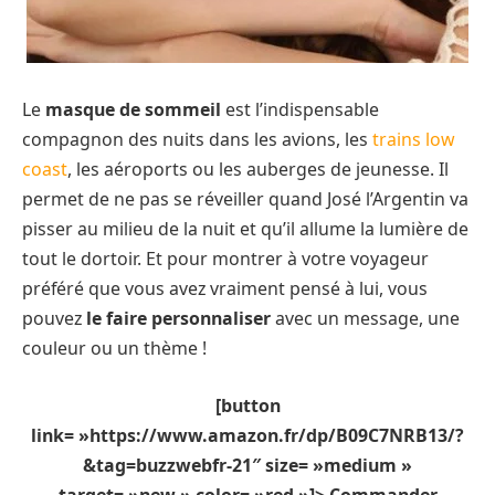
Le
masque de sommeil
est l’indispensable
compagnon des nuits dans les avions, les
trains low
coast
, les aéroports ou les auberges de jeunesse. Il
permet de ne pas se réveiller quand José l’Argentin va
pisser au milieu de la nuit et qu’il allume la lumière de
tout le dortoir. Et pour montrer à votre voyageur
préféré que vous avez vraiment pensé à lui, vous
pouvez
le faire personnaliser
avec un message, une
couleur ou un thème !
[button
link= »https://www.amazon.fr/dp/B09C7NRB13/?
&tag=buzzwebfr-21″ size= »medium »
target= »new » color= »red »]> Commander