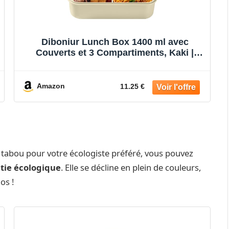
Diboniur Lunch Box 1400 ml avec
Couverts et 3 Compartiments, Kaki |
Anti-fuite, compatible micro-ondes et
lave-vaisselle, avec 3 compartiments
pour école, bureau, travail et pique-nique
Amazon
11.25 €
me tabou pour votre écologiste préféré, vous pouvez
tie écologique
. Elle se décline en plein de couleurs,
os !