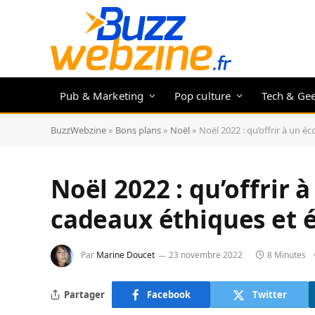
Pub & Marketing
Pop culture
Tech & Ge
BuzzWebzine
»
Bons plans
»
Noël
»
Noël 2022 : qu’offrir à un é
Noël 2022 : qu’offrir à
cadeaux éthiques et 
Par
Marine Doucet
23 novembre 2022
8 Minutes
Partager
Facebook
Twitter