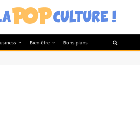
usiness
Bien-être
Bons plans