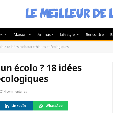
ek
Maison
Animaux
Lifestyle
Rencontre
B
colo ? 18 idées cadeaux éthiques et écologiques
 un écolo ? 18 idées
écologiques
4 commentaires
LinkedIn
WhatsApp