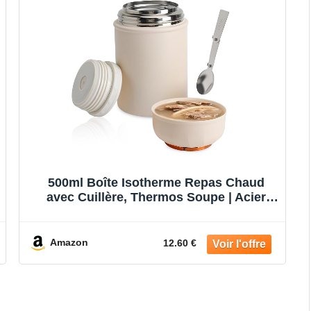
500ml Boîte Isotherme Repas Chaud
avec Cuillère, Thermos Soupe | Acier
Inoxydable, Boîte Alimentaire Isotherme
Anti-Fuite, Lunch Box Thermos pour
Bureau, Travail, À Emporter Camping
Amazon
12.60 €