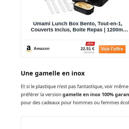
Umami Lunch Box Bento, Tout-en-1,
Couverts Inclus, Boite Repas | 1200ml
Premium boîte repas micro-ondable, pot
à sauce inclus, lunchbox passe au lave-
-25%
vaisselle, compartimentée, Noir &
Amazon
22.51 €
29.99 €
Bambou
Une gamelle en inox
Et si le plastique n’est pas fantastique, voir mê
préférer la version
gamelle en inox
100% garan
pour des cadeaux pour hommes ou femmes écol