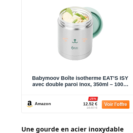
Babymoov Boîte isotherme EAT’S ISY
avec double paroi Inox, 350ml – 100%
hermétique – Facile à nettoyer et à
emporter
-25%
Amazon
12.52 €
16.67 €
Une gourde en acier inoxydable