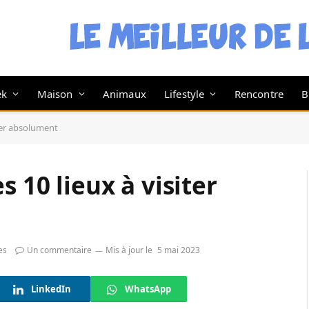
ek
Maison
Animaux
Lifestyle
Rencontre
B
iter absolument
s 10 lieux à visiter
es
Un commentaire
Mis à jour le
5 mai 2023
LinkedIn
WhatsApp