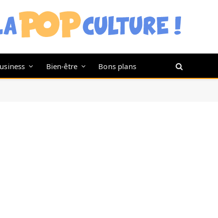
usiness
Bien-être
Bons plans