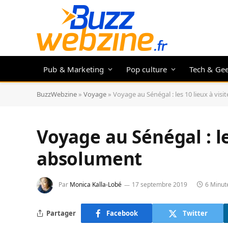
Pub & Marketing
Pop culture
Tech & Ge
BuzzWebzine
»
Voyage
»
Voyage au Sénégal : les 10 lieux à vis
Voyage au Sénégal : le
absolument
Par
Monica Kalla-Lobé
17 septembre 2019
6 Minut
Partager
Facebook
Twitter