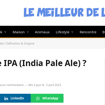
ek
Maison
Animaux
Lifestyle
Rencontre
B
le) ? Définition & Origine
 IPA (India Pale Ale) ?
ucun commentaire
Mis à jour le
3 avril 2023
LinkedIn
WhatsApp