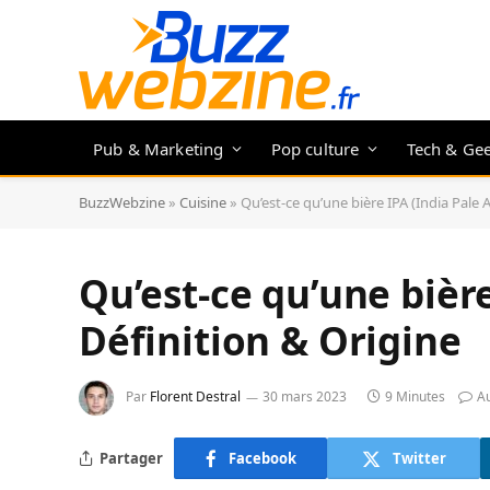
Pub & Marketing
Pop culture
Tech & Ge
BuzzWebzine
»
Cuisine
»
Qu’est-ce qu’une bière IPA (India Pale A
Qu’est-ce qu’une bière
Définition & Origine
Par
Florent Destral
30 mars 2023
9 Minutes
A
Partager
Facebook
Twitter