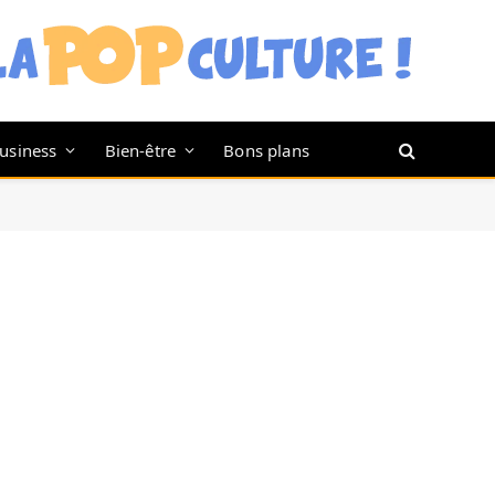
usiness
Bien-être
Bons plans