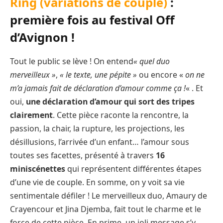
Ring (variations de couple)
:
première fois au festival Off
d’Avignon !
Tout le public se lève ! On entend
« quel duo
merveilleux »
,
« le texte, une pépite »
ou encore «
on ne
m’a jamais fait de déclaration d’amour comme ça !
« . Et
oui,
une déclaration d’amour qui sort des tripes
clairement
. Cette pièce raconte la rencontre, la
passion, la chair, la rupture, les projections, les
désillusions, l’arrivée d’un enfant… l’amour sous
toutes ses facettes, présenté à travers
16
miniscénettes
qui représentent différentes étapes
d’une vie de couple. En somme, on y voit sa vie
sentimentale défiler ! Le merveilleux duo, Amaury de
Crayencour et Jina Djemba, fait tout le charme et le
force de cette pièce. En prime, un joli message s’y