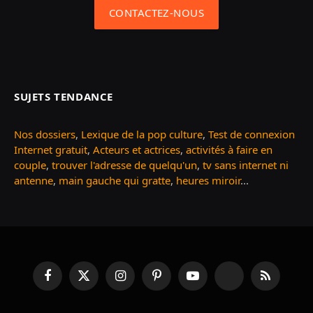
CONTACTEZ-NOUS
SUJETS TENDANCE
Nos dossiers
,
Lexique de la pop culture
,
Test de connexion
Internet gratuit
,
Acteurs et actrices
,
activités à faire en
couple
,
trouver l'adresse de quelqu'un
,
tv sans internet ni
antenne
,
main gauche qui gratte
,
heures miroir
...
Facebook
X
Instagram
Pinterest
YouTube
TikTok
RSS
(Twitter)