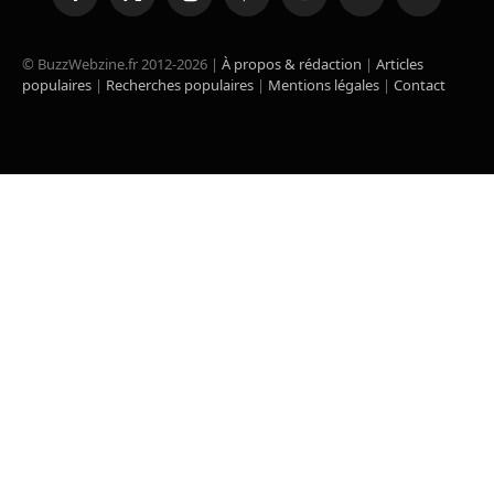
Facebook
X
Instagram
Pinterest
YouTube
TikTok
RSS
(Twitter)
© BuzzWebzine.fr 2012-2026 |
À propos & rédaction
|
Articles
populaires
|
Recherches populaires
|
Mentions légales
|
Contact