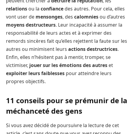
peuvent chercher à
détruire la réputation
, les
relations
ou la
confiance
des autres. Pour cela, elles
vont user de
mensonges
, des
calomnies
ou d’autres
moyens destructeurs
. Leur incapacité à assumer la
responsabilité de leurs actes et à exprimer des
remords sincères fait qu’elles rejettent la faute sur les
autres ou minimisent leurs
actions destructrices
.
Enfin, elles n’hésitent pas à mentir, tromper, se
victimiser,
jouer sur les émotions des autres
et
exploiter leurs faiblesses
pour atteindre leurs
propres objectifs.
11 conseils pour se prémunir de la
méchanceté des gens
Si vous avez décidé de poursuivre la lecture de cet
article, c’est sans doute que vous avez reconnu des