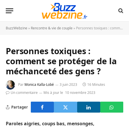
BuzzWebzine
»
Rencontre & vie de couple
»
Personnes toxiques : comment se protéger de la méchanceté des gens ?
Personnes toxiques :
comment se protéger de la
méchanceté des gens ?
Par
Monica Kalla-Lobé
3 juin 2023
16 Minutes
Un commentaire
Mis à jour le
10 novembre 2023
Partager
Paroles aigries, coups bas, mensonges,