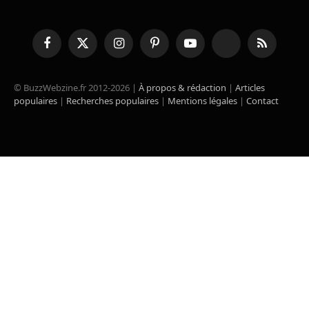
Facebook
X
Instagram
Pinterest
YouTube
TikTok
RSS
(Twitter)
© BuzzWebzine.fr 2012-2026 |
À propos & rédaction
|
Articles
populaires
|
Recherches populaires
|
Mentions légales
|
Contact