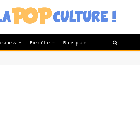
usiness
Bien-être
Bons plans