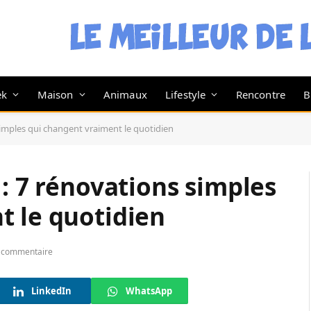
ek
Maison
Animaux
Lifestyle
Rencontre
B
simples qui changent vraiment le quotidien
 : 7 rénovations simples
t le quotidien
 commentaire
LinkedIn
WhatsApp