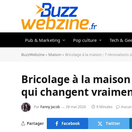
Pub & Marketing
Pop culture
Tech & Ge
BuzzWebzine
»
Maison
»
Bricolage à la maison : 7 rénovations 
Bricolage à la maison
qui changent vraimen
Par
Fanny Jacob
28 mai 2026
9 Minutes
Aucun
Partager
Facebook
Twitter