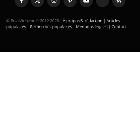
Facebook
X
Instagram
Pinterest
YouTube
TikTok
RSS
(Twitter)
© BuzzWebzine.fr 2012-2026 |
À propos & rédaction
|
Articles
populaires
|
Recherches populaires
|
Mentions légales
|
Contact