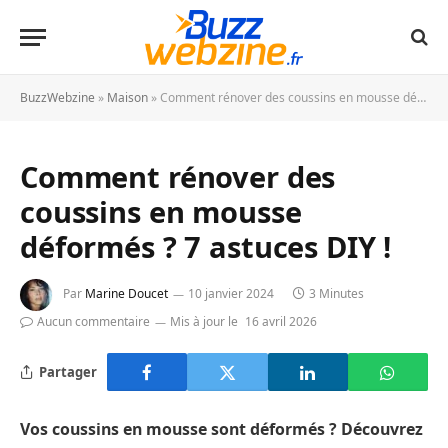
BuzzWebzine
»
Maison
»
Comment rénover des coussins en mousse déformés ? 7 astuces DIY !
Comment rénover des
coussins en mousse
déformés ? 7 astuces DIY !
Par
Marine Doucet
10 janvier 2024
3 Minutes
Aucun commentaire
Mis à jour le
16 avril 2026
Partager
Vos coussins en mousse sont déformés ? Découvrez