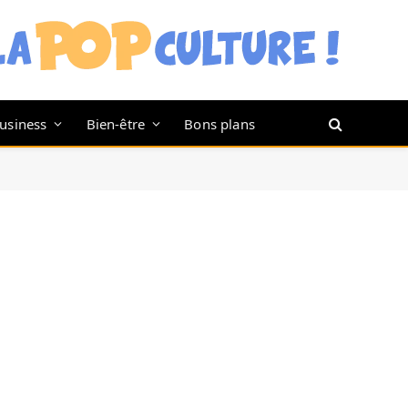
usiness
Bien-être
Bons plans