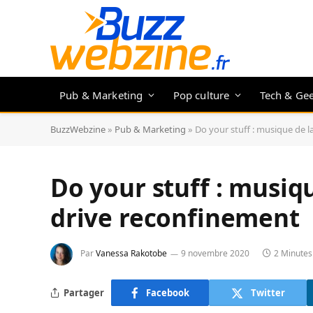
Pub & Marketing
Pop culture
Tech & Ge
BuzzWebzine
»
Pub & Marketing
»
Do your stuff : musique de 
Do your stuff : musiq
drive reconfinement
Par
Vanessa Rakotobe
9 novembre 2020
2 Minutes
Partager
Facebook
Twitter