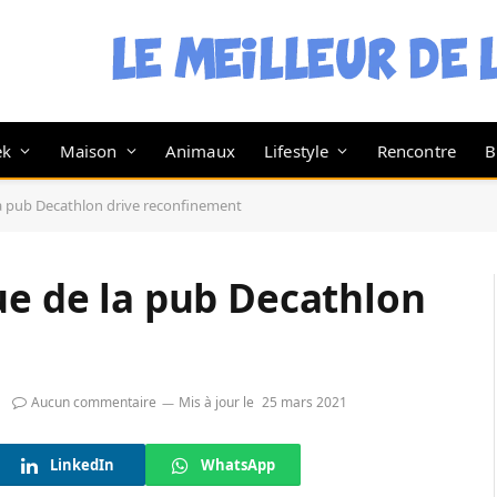
ek
Maison
Animaux
Lifestyle
Rencontre
B
la pub Decathlon drive reconfinement
ue de la pub Decathlon
Aucun commentaire
Mis à jour le
25 mars 2021
LinkedIn
WhatsApp