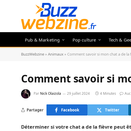
Pub & Marketing
Pop culture
Tech & Ge
BuzzWebzine
»
Animaux
»
Comment savoir si mon chat a de la f
Comment savoir si mon
Par
Nick Olaizola
29 juillet 2024
4 Minutes
Auc
Partager
Facebook
Twitter
Déterminer si votre chat a de la fièvre peut 