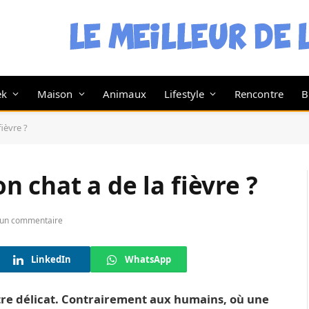
ek
Maison
Animaux
Lifestyle
Rencontre
B
ièvre ?
 chat a de la fièvre ?
un commentaire
LinkedIn
WhatsApp
être délicat. Contrairement aux humains, où une