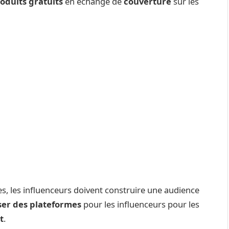
oduits gratuits
en échange de
couverture
sur les
, les influenceurs doivent construire une audience
iser des plateformes
pour les influenceurs pour les
t
.