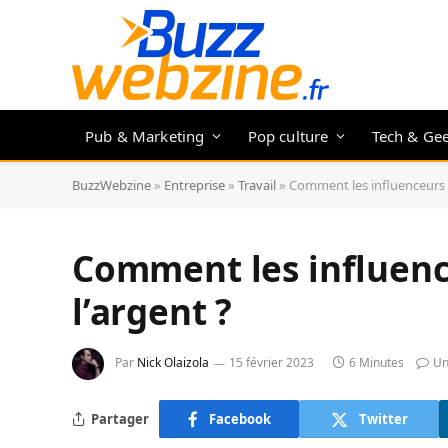
Pub & Marketing
Pop culture
Tech & Ge
BuzzWebzine
»
Entreprise
»
Travail
»
Comment les influenceurs 
Comment les influen
l’argent ?
Par
Nick Olaizola
15 février 2023
6 Minutes
Un
Partager
Facebook
Twitter