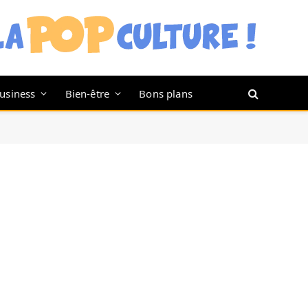
usiness
Bien-être
Bons plans