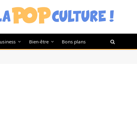
usiness
Bien-être
Bons plans