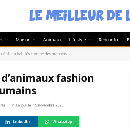
ek
Maison
Animaux
Lifestyle
Rencontre
B
aux fashion habillés comme des humains
s d’animaux fashion
humains
res
Mis à jour le
15 novembre 2023
LinkedIn
WhatsApp