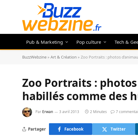
Pub & Marketing
Pop culture
Tech & Ge
BuzzWebzine
»
Art & Création
»
Zoo Portraits : photos d’anim
Zoo Portraits : photo
habillés comme des 
Par
Erwan
3 avril 2013
2 Minutes
7 commentai
Partager
Facebook
Twitter