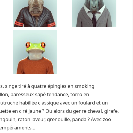
rs, singe tiré à quatre épingles en smoking
llon, paresseux sapé tendance, torro en
truche habillée classique avec un foulard et un
tte en ciré jaune ? Ou alors du genre cheval, girafe,
pingouin, raton laveur, grenouille, panda ? Avec zoo
es tempéraments…