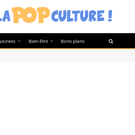
usiness
Bien-être
Bons plans