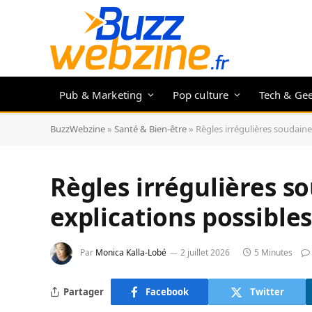
Pub & Marketing
Pop culture
Tech & Ge
BuzzWebzine
»
Santé & Bien-être
»
Règles irrégulières soudaines
Règles irrégulières so
explications possible
Par
Monica Kalla-Lobé
2 juillet 2026
5 Minutes
Partager
Facebook
Twitter