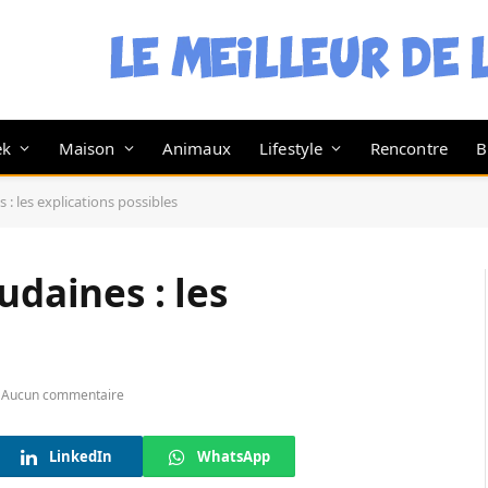
ek
Maison
Animaux
Lifestyle
Rencontre
B
 : les explications possibles
udaines : les
s
Aucun commentaire
LinkedIn
WhatsApp