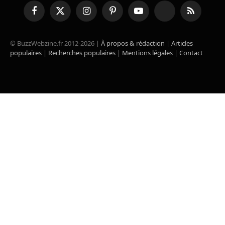
Facebook
X
Instagram
Pinterest
YouTube
TikTok
RSS
(Twitter)
© BuzzWebzine.fr 2012-2026 |
À propos & rédaction
|
Articles
populaires
|
Recherches populaires
|
Mentions légales
|
Contact