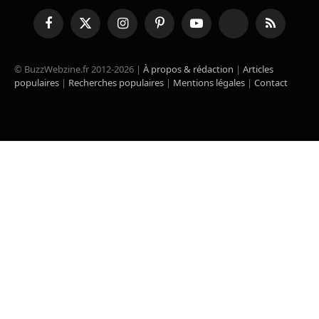
Facebook
X
Instagram
Pinterest
YouTube
TikTok
RSS
(Twitter)
© BuzzWebzine.fr 2012-2026 |
À propos & rédaction
|
Articles
populaires
|
Recherches populaires
|
Mentions légales
|
Contact