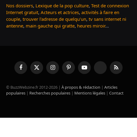
Nos dossiers
,
Lexique de la pop culture
,
Test de connexion
Internet gratuit
,
Acteurs et actrices
,
activités à faire en
couple
,
trouver l'adresse de quelqu'un
,
tv sans internet ni
antenne
,
main gauche qui gratte
,
heures miroir
...
Facebook
X
Instagram
Pinterest
YouTube
TikTok
RSS
(Twitter)
© BuzzWebzine.fr 2012-2026 |
À propos & rédaction
|
Articles
populaires
|
Recherches populaires
|
Mentions légales
|
Contact