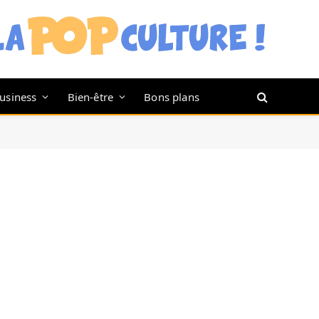
usiness
Bien-être
Bons plans