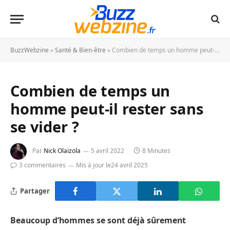
BuzzWebzine
»
Santé & Bien-être
»
Combien de temps un homme peut-il rester sans se vider ?
Combien de temps un
homme peut-il rester sans
se vider ?
Par
Nick Olaizola
5 avril 2022
8 Minutes
3 commentaires
Mis à jour le
24 avril 2025
Partager
Beaucoup d’hommes se sont déjà sûrement