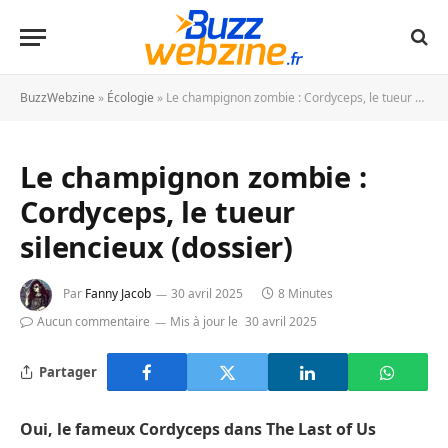
BuzzWebzine
»
Écologie
»
Le champignon zombie : Cordyceps, le tueur silencieux (dossier)
Le champignon zombie :
Cordyceps, le tueur
silencieux (dossier)
Par
Fanny Jacob
30 avril 2025
8 Minutes
Aucun commentaire
Mis à jour le
30 avril 2025
Partager
Oui, le fameux Cordyceps dans The Last of Us