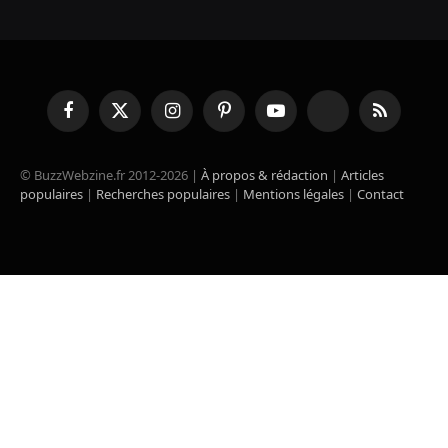
Facebook
X
Instagram
Pinterest
YouTube
TikTok
RSS
(Twitter)
© BuzzWebzine.fr 2012-2026 |
À propos & rédaction
|
Articles
populaires
|
Recherches populaires
|
Mentions légales
|
Contact