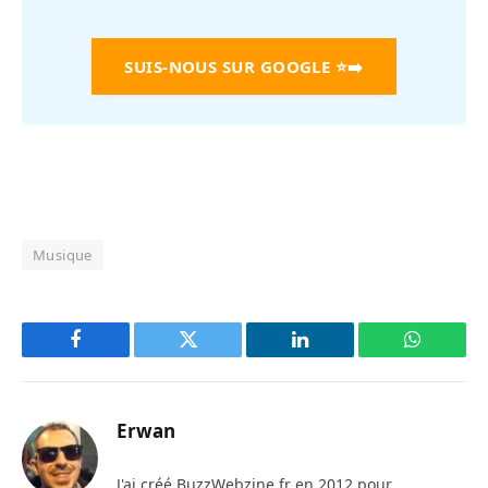
SUIS-NOUS SUR GOOGLE
⭐➡️
Musique
Facebook
Twitter
LinkedIn
WhatsAp
Erwan
J'ai créé BuzzWebzine.fr en 2012 pour