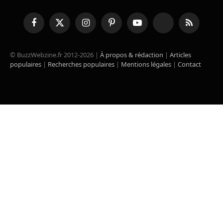
Facebook
X
Instagram
Pinterest
YouTube
TikTok
RSS
(Twitter)
© BuzzWebzine.fr 2012-2026 |
À propos & rédaction
|
Articles
populaires
|
Recherches populaires
|
Mentions légales
|
Contact