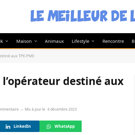
ek
Maison
Animaux
Lifestyle
Rencontre
B
destiné aux TPE-PME
 l’opérateur destiné aux
ommentaire
Mis à jour le
4 décembre 2023
LinkedIn
WhatsApp