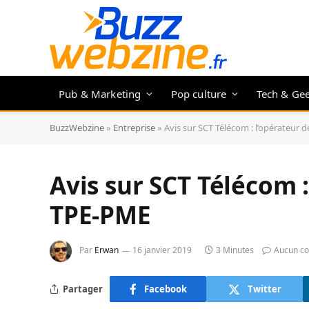
Pub & Marketing
Pop culture
Tech & Ge
BuzzWebzine
»
Entreprise
»
Avis sur SCT Télécom : l’opérateur 
Avis sur SCT Télécom :
TPE-PME
Par
Erwan
16 janvier 2019
3 Minutes
Aucun c
Partager
Facebook
Twitter