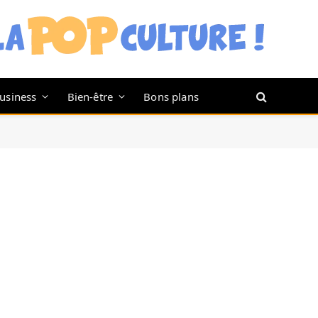
usiness
Bien-être
Bons plans