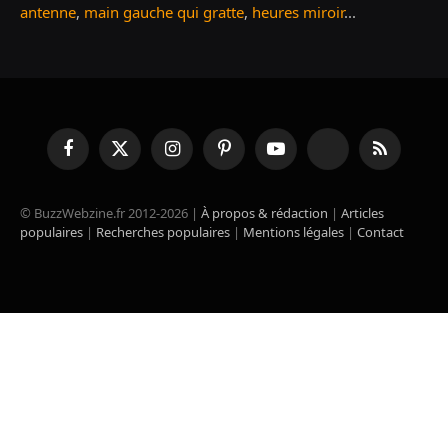
antenne
,
main gauche qui gratte
,
heures miroir
...
Facebook
X
Instagram
Pinterest
YouTube
TikTok
RSS
(Twitter)
© BuzzWebzine.fr 2012-2026 |
À propos & rédaction
|
Articles
populaires
|
Recherches populaires
|
Mentions légales
|
Contact